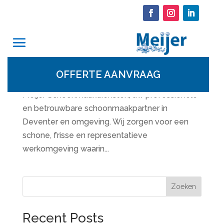
Schoonmaakbedrijf Deventer
door
Lennard
|
feb 17, 2026
|
Uncategorized
Meijer Schoonmaakdiensten Dé betrouwbare
OFFERTE AANVRAAG
schoonmaakpartner in Deventer Welkom bij
Meijer Schoonmaakdiensten, uw professionele
en betrouwbare schoonmaakpartner in
Deventer en omgeving. Wij zorgen voor een
schone, frisse en representatieve
werkomgeving waarin...
Zoeken
Recent Posts