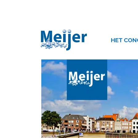
Schoonmaakbedrijf D
door
Lennard
|
feb 17, 2026
|
Uncategorized
HET CON