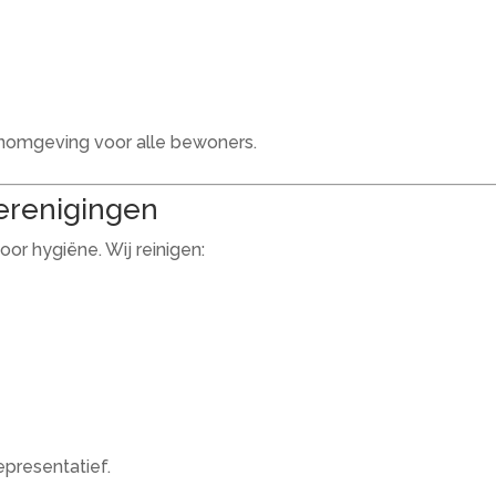
onomgeving voor alle bewoners.
erenigingen
or hygiëne. Wij reinigen:
epresentatief.