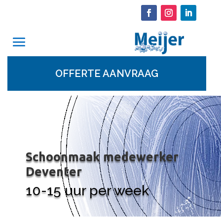
OFFERTE AANVRAAG
Schoonmaak medewerker
Deventer
10-15 uur per week