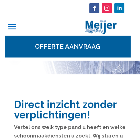
Schoonmaak Offerte
aanvraag | Deventer
Alle
OFFERTE AANVRAAG
schoonmaakdiensten op
één adres
Direct inzicht zonder
verplichtingen!
Vertel ons welk type pand u heeft en welke
schoonmaakdiensten u zoekt. Wij sturen u